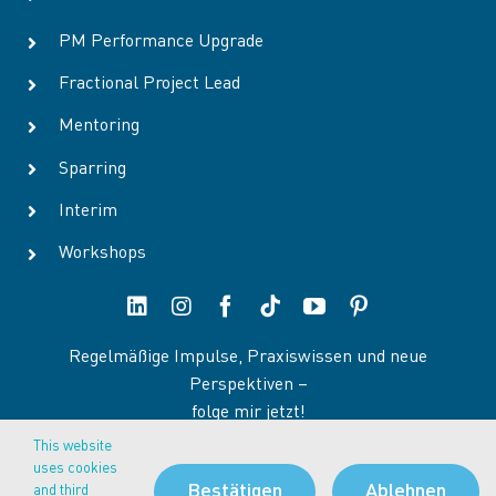
PM Performance Upgrade
Fractional Project Lead
Mentoring
Sparring
Interim
Workshops
Regelmäßige Impulse, Praxiswissen und neue
Perspektiven –
folge mir jetzt!
This website
uses cookies
Bestätigen
Ablehnen
and third
AGB
|
Datenschutz
|
Impressum