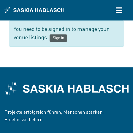
Skip
to
Togg
content
Navig
You need to be signed in to manage your
Home
venue listings.
Sign in
Fractional Project Lead
Speaking
Mentoring
Bücher
Events
Projekte erfolgreich führen, Menschen stärken,
Ergebnisse liefern.
Newsletter